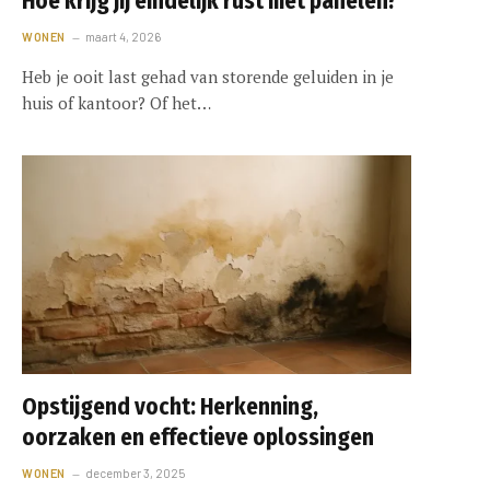
Hoe krijg jij eindelijk rust met panelen?
WONEN
maart 4, 2026
Heb je ooit last gehad van storende geluiden in je
huis of kantoor? Of het…
Opstijgend vocht: Herkenning,
oorzaken en effectieve oplossingen
WONEN
december 3, 2025