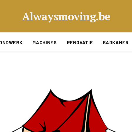
Alwaysmoving.be
ONDWERK
MACHINES
RENOVATIE
BADKAMER