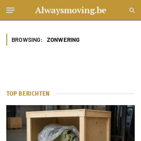
Alwaysmoving.be
BROWSING:
ZONWERING
TOP BERICHTEN