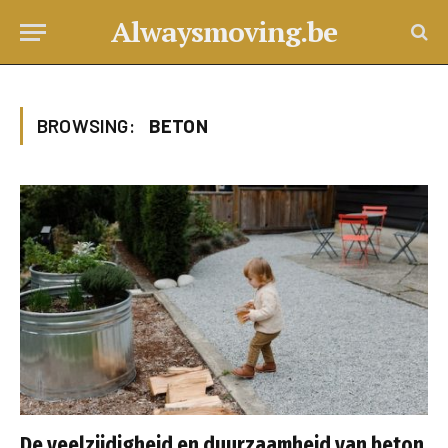
Alwaysmoving.be
BROWSING:
BETON
De veelzijdigheid en duurzaamheid van beton