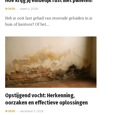
Hoe krijg jij eindelijk rust met panelen?
WONEN
maart 4, 2026
Heb je ooit last gehad van storende geluiden in je
huis of kantoor? Of het…
Opstijgend vocht: Herkenning,
oorzaken en effectieve oplossingen
WONEN
december 3, 2025