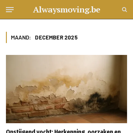
Alwaysmoving.be
MAAND:
DECEMBER 2025
Opstijgend vocht: Herkenning, oorzaken en