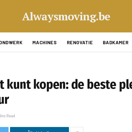
Alwaysmoving.be
ONDWERK
MACHINES
RENOVATIE
BADKAMER
t kunt kopen: de beste p
ur
Mins Read