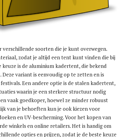
er verschillende soorten die je kunt overwegen.
riaal, zodat je altijd een tent kunt vinden die bij
e keuze is de aluminium kadertent, die bekend
 Deze variant is eenvoudig op te zetten en is
estivals. Een andere optie is de stalen kadertent,
ituaties waarin je een sterkere structuur nodig
er en vaak goedkoper, hoewel ze minder robuust
jk van je behoeften kun je ook kiezen voor
e doeken en UV-bescherming. Voor het kopen van
rde winkels en online retailers. Het is handig om
illende opties en prijzen, zodat je de beste keuze