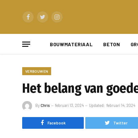
Facebook
Twitter
Instagram
BOUWMATERIAAL
BETON
GR
VERBOUWEN
Het belang van goede
By
Chris
februari 13, 2024
Updated:
februari 14, 2024
Facebook
Twitter