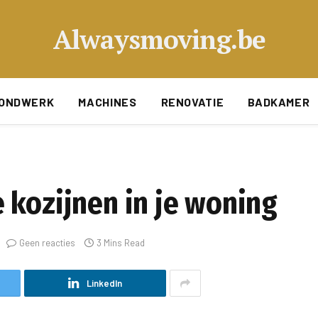
Alwaysmoving.be
ONDWERK
MACHINES
RENOVATIE
BADKAMER
 kozijnen in je woning
Geen reacties
3 Mins Read
LinkedIn