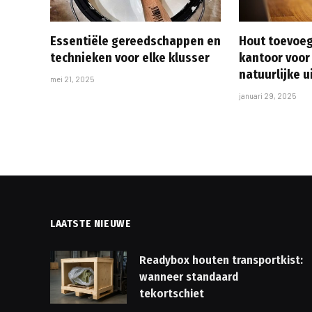
Essentiële gereedschappen en
Hout toevoeg
technieken voor elke klusser
kantoor voor
natuurlijke u
mei 21, 2025
januari 29, 2025
LAATSTE NIEUWE
Readybox houten transportkist:
wanneer standaard
tekortschiet