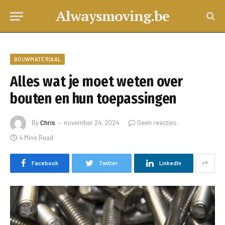
Alwaysmoving.be
BOUWMATERIAAL
Alles wat je moet weten over
bouten en hun toepassingen
By
Chris
november 24, 2024
Geen reacties
4 Mins Read
Facebook
Twitter
LinkedIn