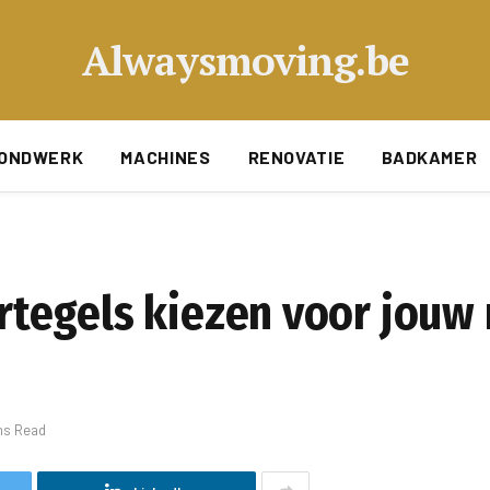
Alwaysmoving.be
ONDWERK
MACHINES
RENOVATIE
BADKAMER
tegels kiezen voor jouw
ns Read