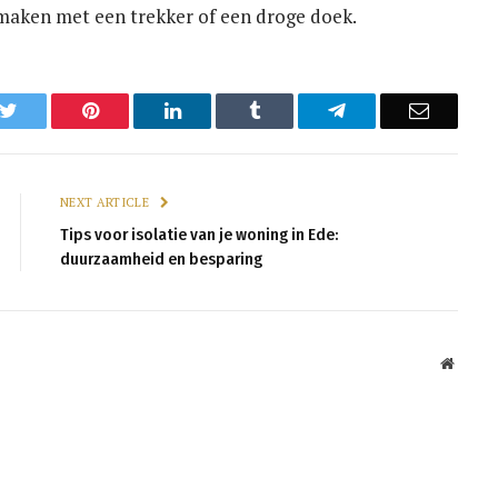
 maken met een trekker of een droge doek.
k
Twitter
Pinterest
LinkedIn
Tumblr
Telegram
Email
NEXT ARTICLE
Tips voor isolatie van je woning in Ede:
duurzaamheid en besparing
Websit