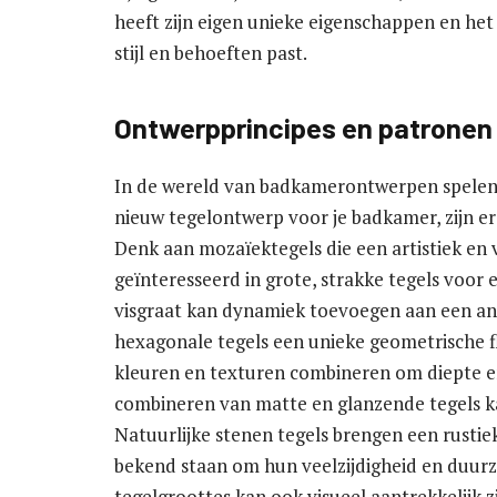
heeft zijn eigen unieke eigenschappen en het 
stijl en behoeften past.
Ontwerpprincipes en patronen i
In de wereld van badkamerontwerpen spelen t
nieuw tegelontwerp voor je badkamer, zijn er
Denk aan mozaïektegels die een artistiek en 
geïnteresseerd in grote, strakke tegels voor
visgraat kan dynamiek toevoegen aan een and
hexagonale tegels een unieke geometrische fl
kleuren en texturen combineren om diepte en
combineren van matte en glanzende tegels ka
Natuurlijke stenen tegels brengen een rustiek
bekend staan om hun veelzijdigheid en duur
tegelgroottes kan ook visueel aantrekkelijk z