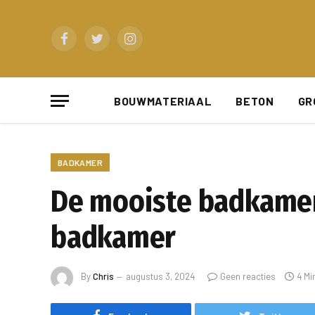
Facebook
Twitter
Instagram
BOUWMATERIAAL
BETON
GR
BADKAMER
De mooiste badkamer
badkamer
By
Chris
augustus 3, 2024
Geen reacties
4 Mi